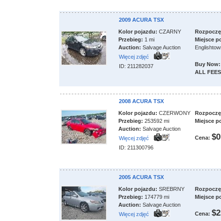
2009 ACURA TSX
Kolor pojazdu:
CZARNY
Rozpoczęci
Przebieg:
1 mi
Miejsce p
Auction:
Salvage Auction
Englishtow
Więcej zdjęć
Buy Now:
ID: 211282037
ALL FEES
2008 ACURA TSX
Kolor pojazdu:
CZERWONY
Rozpoczęci
Przebieg:
253592 mi
Miejsce p
Auction:
Salvage Auction
$0
Cena:
Więcej zdjęć
ID: 211300796
2005 ACURA TSX
Kolor pojazdu:
SREBRNY
Rozpoczęci
Przebieg:
174779 mi
Miejsce p
Auction:
Salvage Auction
$2
Cena:
Więcej zdjęć