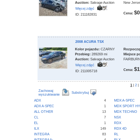
Auction:
Salvage Auction
New Jers
Więcej zdjęć
$0
Cena:
ID: 211182831
2008 ACURA TSX
Kolor pojazdu:
CZARNY
Rozpoczęci
Przebieg:
289269 mi
Miejsce p
Auction:
Salvage Auction
FAIRBUR
Więcej zdjęć
$1
Cena:
ID: 211005718
1
|
2
|
Zachowaj
Subskrybuj
wyszukiwanie
ADX
4
MDX A-SPEC
ADX A-SPEC
1
MDX SPORT HY
ALL OTHER
13
MDX TECHNO
CL
7
NSX
EL
1
RDX
ILX
149
RDX 4D
INTEGRA
83
RL
INTEGRA A-
4
RLX