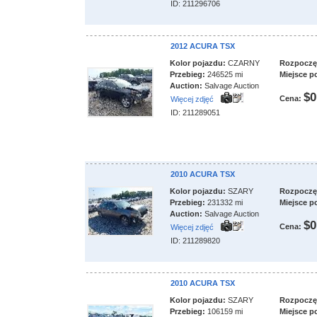
ID: 211296706
2012 ACURA TSX
Kolor pojazdu:
CZARNY
Rozpoczęci
Przebieg:
246525 mi
Miejsce p
Auction:
Salvage Auction
$0
Cena:
Więcej zdjęć
ID: 211289051
2010 ACURA TSX
Kolor pojazdu:
SZARY
Rozpoczęci
Przebieg:
231332 mi
Miejsce p
Auction:
Salvage Auction
$0
Cena:
Więcej zdjęć
ID: 211289820
2010 ACURA TSX
Kolor pojazdu:
SZARY
Rozpoczęci
Przebieg:
106159 mi
Miejsce p