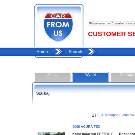
CUSTOMER SER
Home
Search
Szukaj
Wyniki
Szczegó
Szukaj
1
|
2
|
3
następna ›
ostatnia 
2008 ACURA TSX
Kolor pojazdu:
SREBRNY
Rozpoczęci