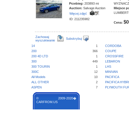
Przebieg:
203893 mi
WYZNAC
Auction:
Salvage Auction
Miejsce p
LUMBER
Więcej zdjęć
ID: 211235982
$0
Cena:
Zachowaj
Subskrybuj
wyszukiwanie
14
1
CORDOBA
200
366
COUPE
200 4D LTD
1
CROSSFIRE
300
449
LEBARON
300 TOURIN
1
LHS
300C
12
MINIVAN
All Models
10
PACIFICA
ALL OTHER
2
PACIFICA HYBR
ASPEN
7
PLYMOUTH FU
© 2009-2020�
CARFROM.US