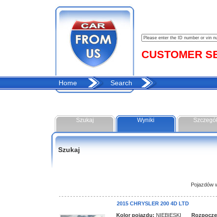
CUSTOMER SER
Home
Search
Szukaj
Wyniki
Szczegó
Szukaj
Pojazdów w 
2015 CHRYSLER 200 4D LTD
Kolor pojazdu:
NIEBIESKI
Rozpoczęci