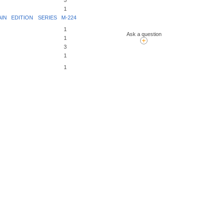
5
1
N EDITION SERIES M-224
1
Ask a question
1
3
1
1