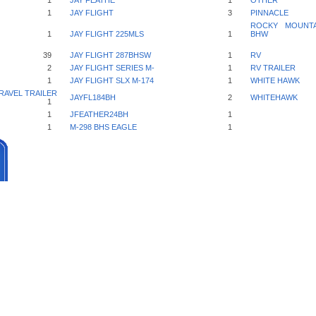
1
JAY FEATHE
1
OTHER
1
JAY FLIGHT
3
PINNACLE
ROCKY MOUNTAI
1
JAY FLIGHT 225MLS
1
BHW
39
JAY FLIGHT 287BHSW
1
RV
2
JAY FLIGHT SERIES M-
1
RV TRAILER
1
JAY FLIGHT SLX M-174
1
WHITE HAWK
RAVEL TRAILER
JAYFL184BH
2
WHITEHAWK
1
1
JFEATHER24BH
1
1
M-298 BHS EAGLE
1