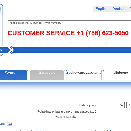
English
Deutsch
Р
CUSTOMER SERVICE +1 (786) 623-5050
h
Wyniki
Szczegóły
Zachowane zapytania
Ulubione
Pojazdów w bazie danych na sprzedaż:
0
Brak pojazdów
ybuj