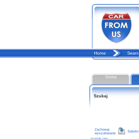
Home
Searc
Szukaj
Szukaj
Zachowaj
Subskr
wyszukiwanie