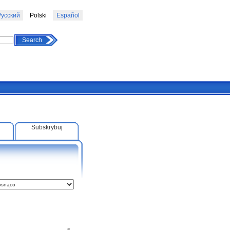
усский
Polski
Español
Search
Subskrybuj