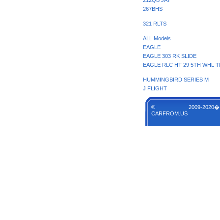
212QB JAY
267BHS
321 RLTS
ALL Models
EAGLE
EAGLE 303 RK SLIDE
EAGLE RLC HT 29 5TH WHL T
HUMMINGBIRD SERIES M
J FLIGHT
© 2009-2020�
CARFROM.US