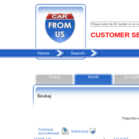
CUSTOMER SER
Home
Search
Szukaj
Wyniki
Szczegó
Szukaj
Pojazdów w 
Zachowaj
Subskrybuj
wyszukiwanie