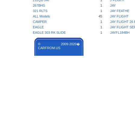
212QB JAY
1
J FLIGHT
267BHS
1
JAY
321 RLTS
1
JAY FEATHE
ALL Models
45
JAY FLIGHT
CAMPER
1
JAY FLIGHT 26
EAGLE
1
JAY FLIGHT SE
EAGLE 303 RK SLIDE
1
JAYFL184BH
© 2009-2020�
CARFROM.US