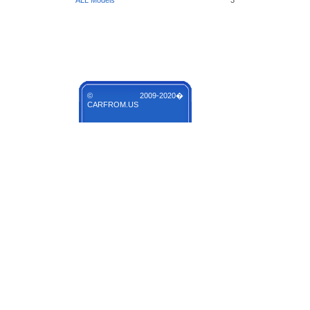
ALL Models
3
© 2009-2020�
CARFROM.US