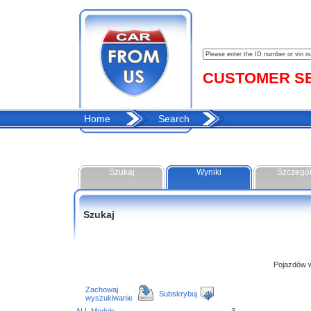
CUSTOMER SER
Home
Search
Szukaj
Wyniki
Szczegó
Szukaj
Pojazdów w 
Zachowaj
Subskrybuj
wyszukiwanie