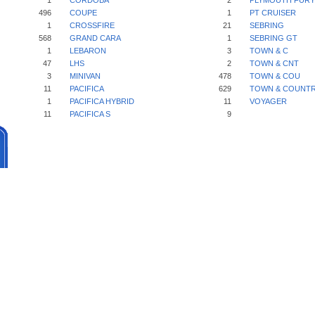
1
CORDOBA
2
PLYMOUTH FURY
496
COUPE
1
PT CRUISER
1
CROSSFIRE
21
SEBRING
568
GRAND CARA
1
SEBRING GT
1
LEBARON
3
TOWN & C
47
LHS
2
TOWN & CNT
3
MINIVAN
478
TOWN & COU
11
PACIFICA
629
TOWN & COUNT
1
PACIFICA HYBRID
11
VOYAGER
11
PACIFICA S
9