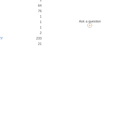
1
64
76
1
Ask a question
1
1
2
RY
233
21