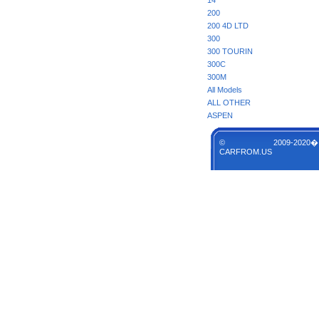
14
200
200 4D LTD
300
300 TOURIN
300C
300M
All Models
ALL OTHER
ASPEN
© 2009-2020�
CARFROM.US