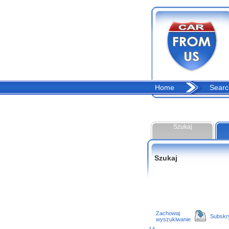
Home
Searc
Szukaj
Szukaj
Zachowaj
Subskr
wyszukiwanie