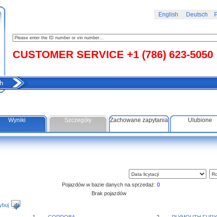
English
Deutsch
Р
CUSTOMER SERVICE +1 (786) 623-5050
h
Wyniki
Szczegóły
Zachowane zapytania
Ulubione
Pojazdów w bazie danych na sprzedaż:
0
Brak pojazdów
ybuj