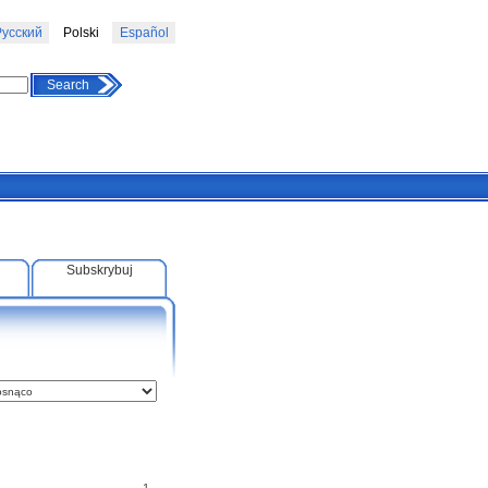
усский
Polski
Español
Search
Subskrybuj