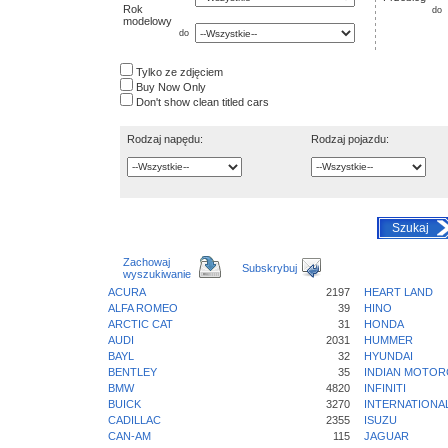
Rok
do
modelowy
do
Tylko ze zdjęciem
Buy Now Only
Don't show clean titled cars
Rodzaj napędu:
Rodzaj pojazdu:
Szukaj
Zachowaj
Subskrybuj
wyszukiwanie
ACURA
2197
HEART LAND
ALFA ROMEO
39
HINO
ARCTIC CAT
31
HONDA
AUDI
2031
HUMMER
BAYL
32
HYUNDAI
BENTLEY
35
INDIAN MOTOR
BMW
4820
INFINITI
BUICK
3270
INTERNATIONA
CADILLAC
2355
ISUZU
CAN-AM
115
JAGUAR