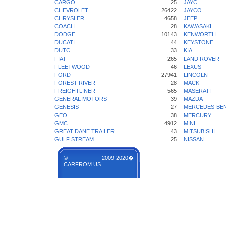
CARGO
25
JAYC
CHEVROLET
26422
JAYCO
CHRYSLER
4658
JEEP
COACH
28
KAWASAKI
DODGE
10143
KENWORTH
DUCATI
44
KEYSTONE
DUTC
33
KIA
FIAT
265
LAND ROVER
FLEETWOOD
46
LEXUS
FORD
27941
LINCOLN
FOREST RIVER
28
MACK
FREIGHTLINER
565
MASERATI
GENERAL MOTORS
39
MAZDA
GENESIS
27
MERCEDES-BE
GEO
38
MERCURY
GMC
4912
MINI
GREAT DANE TRAILER
43
MITSUBISHI
GULF STREAM
25
NISSAN
© 2009-2020�
CARFROM.US