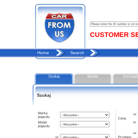
CUSTOMER SER
Home
Search
Szukaj
Wyniki
Szczegó
Szukaj
Marka
od
pojazdu
Cena
Model
do
pojazdu
od
Przebieg
od