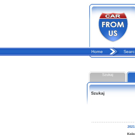
Home
Searc
Szukaj
Szukaj
202
Kolo