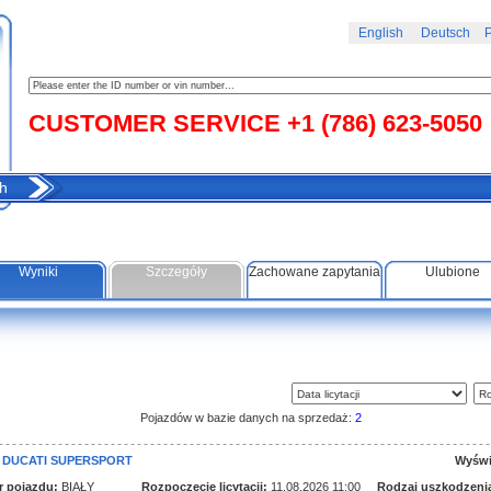
English
Deutsch
Р
CUSTOMER SERVICE +1 (786) 623-5050
h
Wyniki
Szczegóły
Zachowane zapytania
Ulubione
Pojazdów w bazie danych na sprzedaż:
2
1 DUCATI SUPERSPORT
Wyświ
r pojazdu:
BIAŁY
Rozpoczęcie licytacji:
11.08.2026 11:00
Rodzaj uszkodzeni