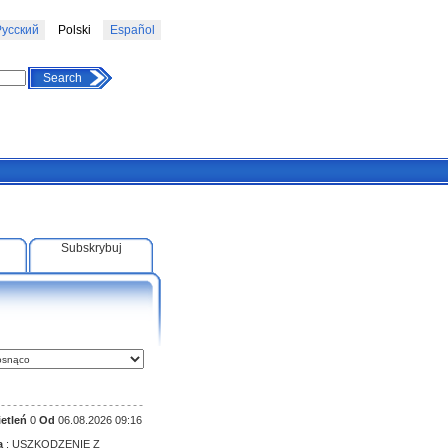
усский
Polski
Español
Search
Subskrybuj
etleń
0
Od
06.08.2026 09:16
a
: USZKODZENIE Z