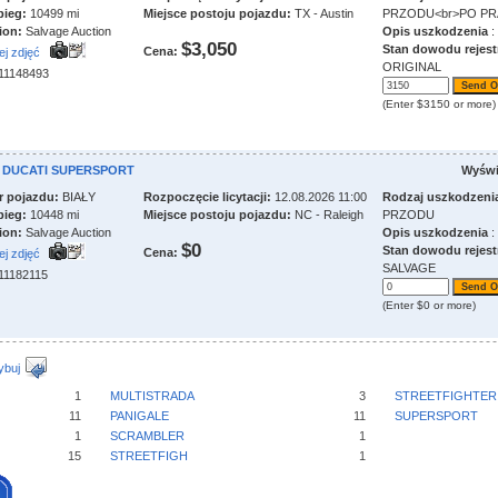
bieg:
10499 mi
Miejsce postoju pojazdu:
TX - Austin
PRZODU<br>PO PR
ion:
Salvage Auction
Opis uszkodzenia
:
$3,050
Stan dowodu rejest
Cena:
ej zdjęć
ORIGINAL
211148493
(Enter $3150 or more)
0 DUCATI SUPERSPORT
Wyświ
r pojazdu:
BIAŁY
Rozpoczęcie licytacji:
12.08.2026 11:00
Rodzaj uszkodzeni
bieg:
10448 mi
Miejsce postoju pojazdu:
NC - Raleigh
PRZODU
ion:
Salvage Auction
Opis uszkodzenia
:
$0
Stan dowodu rejest
Cena:
ej zdjęć
SALVAGE
211182115
(Enter $0 or more)
ybuj
1
MULTISTRADA
3
STREETFIGHTER
11
PANIGALE
11
SUPERSPORT
1
SCRAMBLER
1
15
STREETFIGH
1