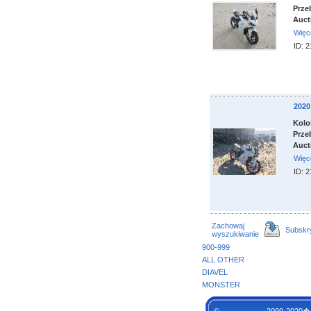
Prze
Auct
Więc
ID: 
202
Kolo
Prze
Auct
Więc
ID: 
Zachowaj
Subskr
wyszukiwanie
900-999
ALL OTHER
DIAVEL
MONSTER