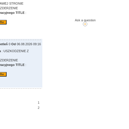
AWEJ STRONIE
 ZDERZENIE
racyjnego TITLE
:
Ask a question
etleń
0
Od
06.08.2026 09:16
a
: USZKODZENIE Z
 ZDERZENIE
racyjnego TITLE
:
1
2