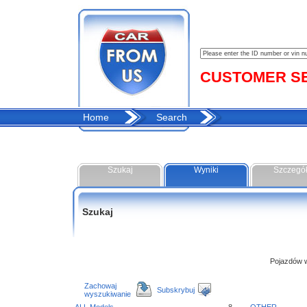
CUSTOMER SER
Home
Search
Szukaj
Wyniki
Szczegó
Szukaj
Pojazdów w 
Zachowaj
Subskrybuj
wyszukiwanie