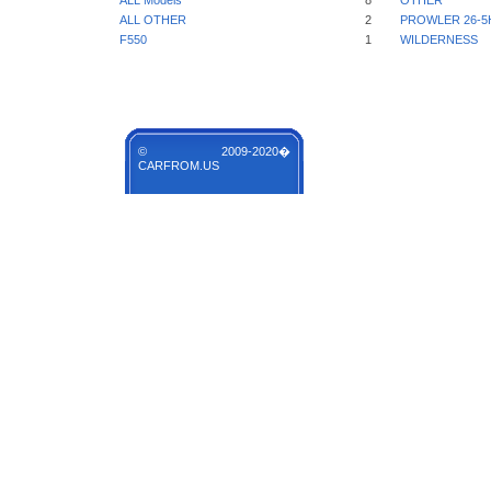
ALL Models
8
OTHER
ALL OTHER
2
PROWLER 26-5
F550
1
WILDERNESS
© 2009-2020�
CARFROM.US