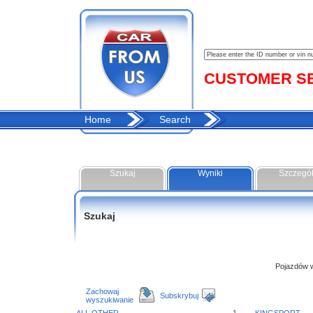
CUSTOMER SER
Home
Search
Szukaj
Wyniki
Szczegó
Szukaj
Pojazdów w 
Zachowaj
Subskrybuj
wyszukiwanie