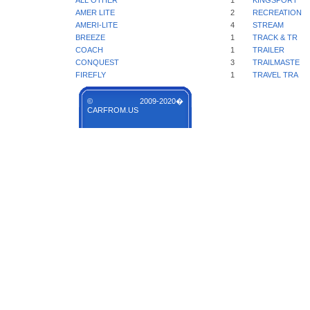
ALL OTHER
1
KINGSPORT
AMER LITE
2
RECREATION
AMERI-LITE
4
STREAM
BREEZE
1
TRACK & TR
COACH
1
TRAILER
CONQUEST
3
TRAILMASTE
FIREFLY
1
TRAVEL TRA
© 2009-2020�
CARFROM.US