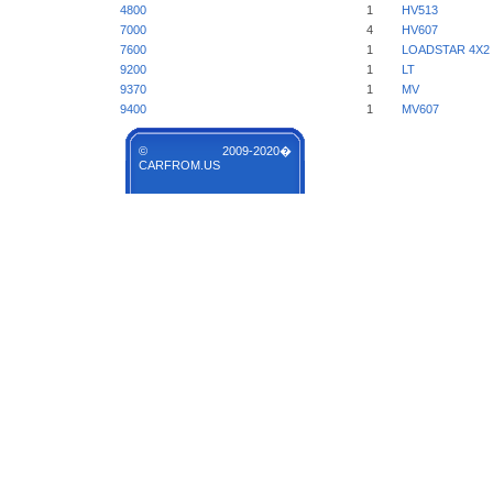
4800
1
HV513
7000
4
HV607
7600
1
LOADSTAR 4X2 
9200
1
LT
9370
1
MV
9400
1
MV607
© 2009-2020�
CARFROM.US