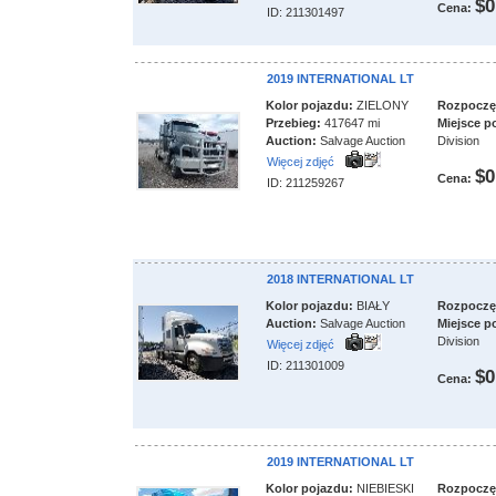
$0
Cena:
ID: 211301497
2019 INTERNATIONAL LT
Kolor pojazdu:
ZIELONY
Rozpoczęci
Przebieg:
417647 mi
Miejsce p
Auction:
Salvage Auction
Division
Więcej zdjęć
$0
Cena:
ID: 211259267
2018 INTERNATIONAL LT
Kolor pojazdu:
BIAŁY
Rozpoczęci
Auction:
Salvage Auction
Miejsce p
Division
Więcej zdjęć
ID: 211301009
$0
Cena:
2019 INTERNATIONAL LT
Kolor pojazdu:
NIEBIESKI
Rozpoczęci