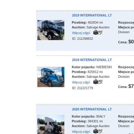
2019 INTERNATIONAL LT
Przebieg:
462834 mi
Rozpoczęci
Auction:
Salvage Auction
Miejsce p
Division
Więcej zdjęć
ID: 211298832
$0
Cena:
2019 INTERNATIONAL LT
Kolor pojazdu:
NIEBIESKI
Rozpoczęci
Przebieg:
825912 mi
Miejsce p
Auction:
Salvage Auction
Division
Więcej zdjęć
$7
Cena:
ID: 211221779
2020 INTERNATIONAL LT
Kolor pojazdu:
BIAŁY
Rozpoczęci
Przebieg:
384301 mi
Miejsce p
Auction:
Salvage Auction
Division
Więcej zdjęć