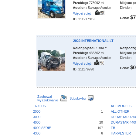
Przebieg:
775092 mi
Miejsce p
Auction:
Salvage Auction
Division
Więcej zdjęć
$7
Cena:
ID: 211217319
2022 INTERNATIONAL LT
Kolor pojazdu:
BIAŁY
Rozpoczęci
Przebieg:
435362 mi
Miejsce p
Auction:
Salvage Auction
Division
Więcej zdjęć
$0
Cena:
ID: 211179998
Zachowaj
Subskrybuj
wyszukiwanie
160 LDS
1
ALL MODELS
2000
1
ALL OTHER
3000
1
DURASTAR 430
4000
20
DURASTAR 440
4000 SERIE
107
FB
4300
6
HARVESTER