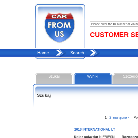
CUSTOMER SER
Home
Search
Szukaj
Wyniki
Szczegó
Szukaj
1
|
2
następna ›
Pojaz
2018 INTERNATIONAL LT
Kolor pojazdu:
NIEBIESKI
Rozpoczęci