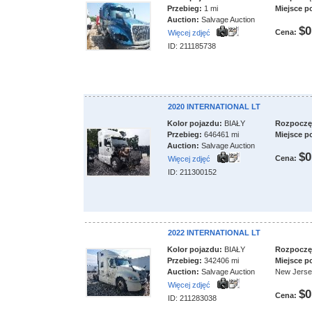
Przebieg:
1 mi
Miejsce p
Auction:
Salvage Auction
$0
Cena:
Więcej zdjęć
ID: 211185738
2020 INTERNATIONAL LT
Kolor pojazdu:
BIAŁY
Rozpoczęci
Przebieg:
646461 mi
Miejsce p
Auction:
Salvage Auction
$0
Cena:
Więcej zdjęć
ID: 211300152
2022 INTERNATIONAL LT
Kolor pojazdu:
BIAŁY
Rozpoczęci
Przebieg:
342406 mi
Miejsce p
Auction:
Salvage Auction
New Jers
Więcej zdjęć
$0
Cena:
ID: 211283038