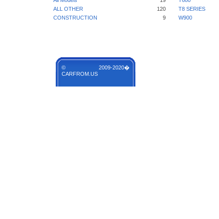
All Models
19
T680
ALL OTHER
120
T8 SERIES
CONSTRUCTION
9
W900
© 2009-2020�
CARFROM.US