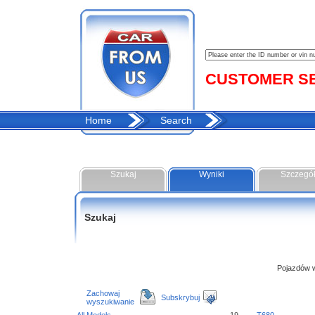
CUSTOMER SER
Home
Search
Szukaj
Wyniki
Szczegó
Szukaj
Pojazdów w 
Zachowaj
Subskrybuj
wyszukiwanie