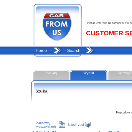
CUSTOMER SER
Home
Search
Szukaj
Wyniki
Szczegó
Szukaj
Pojazdów w 
Zachowaj
Subskrybuj
wyszukiwanie