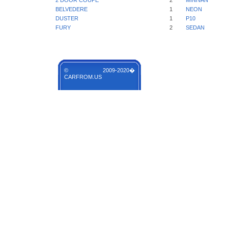
2 DOOR COUPE
2
MINIVAN
BELVEDERE
1
NEON
DUSTER
1
P10
FURY
2
SEDAN
© 2009-2020�
CARFROM.US