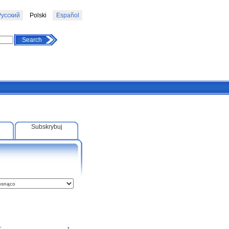
усский
Polski
Español
Search
Subskrybuj