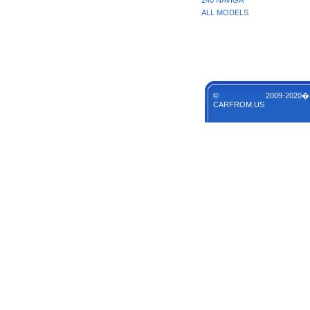
240 NAVIGA
ALL MODELS
© 2009-2020�
CARFROM.US