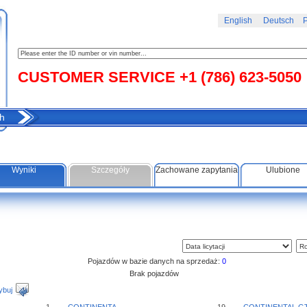
English
Deutsch
Р
CUSTOMER SERVICE +1 (786) 623-5050
h
Wyniki
Szczegóły
Zachowane zapytania
Ulubione
Pojazdów w bazie danych na sprzedaż:
0
Brak pojazdów
ybuj