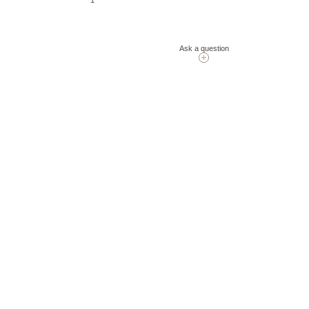
T
1
Ask a question