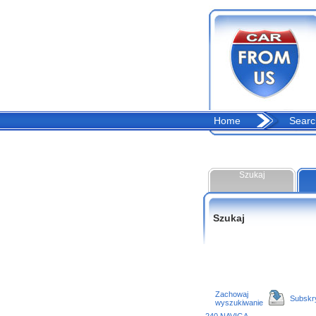
Home
Searc
Szukaj
Szukaj
Zachowaj
Subskr
wyszukiwanie