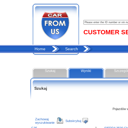
CUSTOMER SER
Home
Search
Szukaj
Wyniki
Szczegó
Szukaj
Pojazdów w 
Zachowaj
Subskrybuj
wyszukiwanie