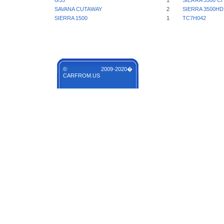
G35
1
SIERRA 3500 C
SAVANA CUTAWAY
2
SIERRA 3500HD
SIERRA 1500
1
TC7H042
© 2009-2020�
CARFROM.US