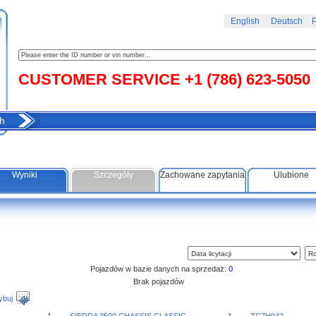
English
Deutsch
Р
CUSTOMER SERVICE +1 (786) 623-5050
h
Wyniki
Szczegóły
Zachowane zapytania
Ulubione
Pojazdów w bazie danych na sprzedaż:
0
Brak pojazdów
ybuj