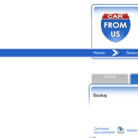
Home
Searc
Szukaj
Szukaj
Zachowaj
Subskr
wyszukiwanie