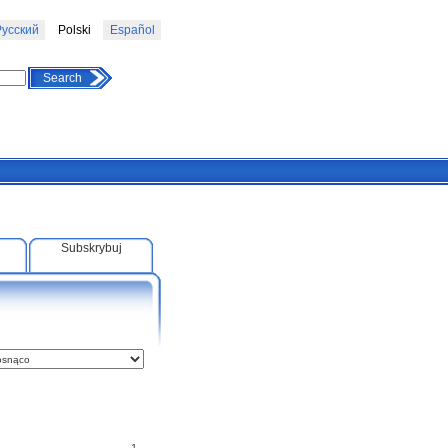
усский
Polski
Español
Search
Subskrybuj