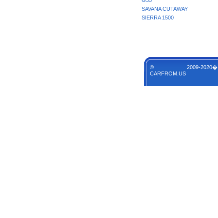
G35
SAVANA CUTAWAY
SIERRA 1500
© 2009-2020�
CARFROM.US