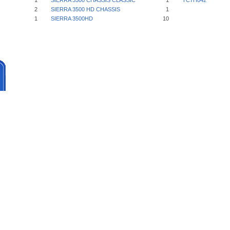
1
SIERRA 3500 CHASSIS CLASSIC
1
TC7H042
2
SIERRA 3500 HD CHASSIS
1
1
SIERRA 3500HD
10