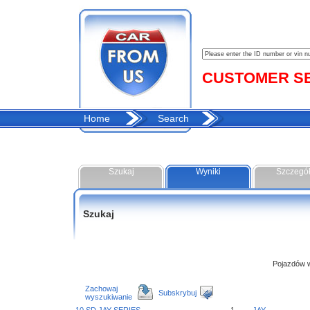
CUSTOMER SER
Home
Search
Szukaj
Wyniki
Szczegó
Szukaj
Pojazdów w 
Zachowaj
Subskrybuj
wyszukiwanie