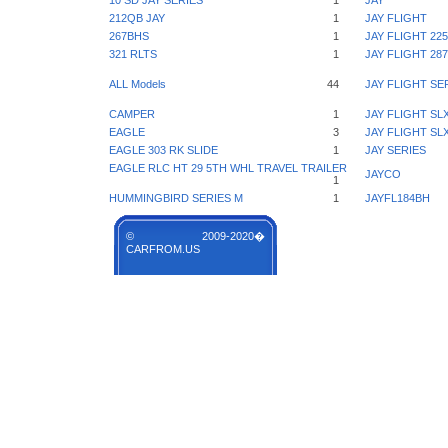
10 SD JAY SERIES
1
JAY
212QB JAY
1
JAY FLIGHT
267BHS
1
JAY FLIGHT 22
321 RLTS
1
JAY FLIGHT 2
ALL Models
44
JAY FLIGHT SE
CAMPER
1
JAY FLIGHT SL
EAGLE
3
JAY FLIGHT SL
EAGLE 303 RK SLIDE
1
JAY SERIES
EAGLE RLC HT 29 5TH WHL TRAVEL TRAILER
JAYCO
1
HUMMINGBIRD SERIES M
1
JAYFL184BH
© 2009-2020�
CARFROM.US