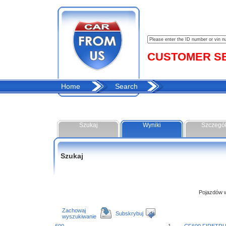
CUSTOMER SER
Home
Search
Szukaj
Wyniki
Szczegó
Szukaj
Pojazdów w 
Zachowaj
Subskrybuj
wyszukiwanie