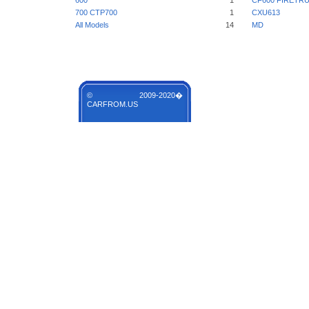
600
1
CF600 FIRETR
700 CTP700
1
CXU613
All Models
14
MD
© 2009-2020�
CARFROM.US