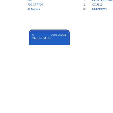
600
1
CF600 FIRETR
700 CTP700
1
CXU613
All Models
12
UNKNOWN
© 2009-2020�
CARFROM.US