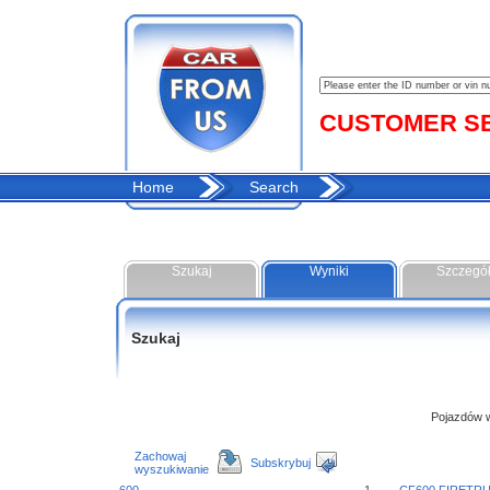
CUSTOMER SER
Home
Search
Szukaj
Wyniki
Szczegó
Szukaj
Pojazdów w 
Zachowaj
Subskrybuj
wyszukiwanie