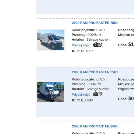
2024 RAM PROMASTER 2500
Kolor pojazdu:
BIAŁY
Rozpoczęci
Przebieg:
20045 mi
Miejsce p
Auction:
Salvage Auction
$1
Cena:
Więcej zdjęć
ID: 211218907
2018 RAM PROMASTER 2500
Kolor pojazdu:
BIAŁY
Rozpoczęci
Przebieg:
82607 mi
Miejsce p
Auction:
Salvage Auction
Englishtow
Więcej zdjęć
$0
Cena:
ID: 211183843
2025 RAM PROMASTER 2500
Kolor pojazdu:
BIAŁY
Rozpoczęci