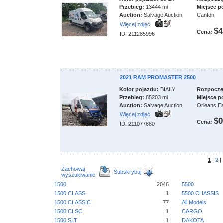
Przebieg:
13444 mi
Miejsce p
Auction:
Salvage Auction
Canton
Więcej zdjęć
$4
Cena:
ID: 211285996
2021 RAM PROMASTER 2500
Kolor pojazdu:
BIAŁY
Rozpoczęci
Przebieg:
85203 mi
Miejsce p
Auction:
Salvage Auction
Orleans E
Więcej zdjęć
$0
Cena:
ID: 211077680
1
|
2
|
Zachowaj
Subskrybuj
wyszukiwanie
1500
2046
5500
1500 CLASS
1
5500 CHASSIS
1500 CLASSIC
77
All Models
1500 CLSC
1
CARGO
1500 SLT
1
DAKOTA