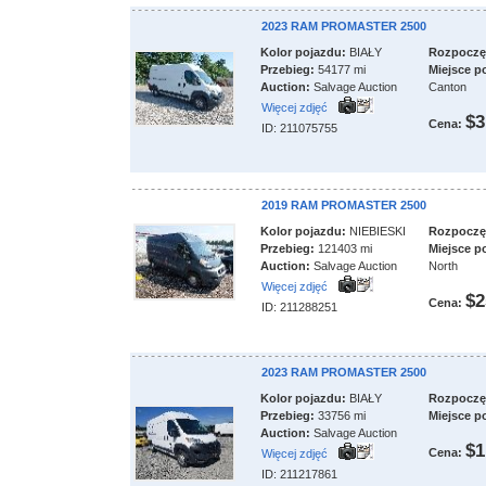
2023 RAM PROMASTER 2500
Kolor pojazdu:
BIAŁY
Rozpoczęci
Przebieg:
54177 mi
Miejsce p
Auction:
Salvage Auction
Canton
Więcej zdjęć
$3
Cena:
ID: 211075755
2019 RAM PROMASTER 2500
Kolor pojazdu:
NIEBIESKI
Rozpoczęci
Przebieg:
121403 mi
Miejsce p
Auction:
Salvage Auction
North
Więcej zdjęć
$2
Cena:
ID: 211288251
2023 RAM PROMASTER 2500
Kolor pojazdu:
BIAŁY
Rozpoczęci
Przebieg:
33756 mi
Miejsce p
Auction:
Salvage Auction
$1
Cena:
Więcej zdjęć
ID: 211217861