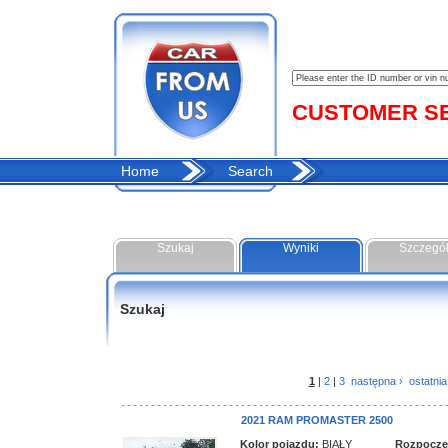
CUSTOMER SER
Home
Search
Szukaj
Wyniki
Szczegó
Szukaj
1
|
2
|
3
następna ›
ostatnia
2021 RAM PROMASTER 2500
Kolor pojazdu:
BIAŁY
Rozpoczęci