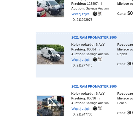
Przebieg:
123897 mi
Miejsce p
Auction:
Salvage Auction
$0
Cena:
Więcej zdjęć
ID: 211292975
2021 RAM PROMASTER 2500
Kolor pojazdu:
BIAŁY
Rozpoczęci
Przebieg:
90884 mi
Miejsce p
Auction:
Salvage Auction
Rapids
Więcej zdjęć
$0
Cena:
ID: 211277443
2021 RAM PROMASTER 2500
Kolor pojazdu:
BIAŁY
Rozpoczęci
Przebieg:
80636 mi
Miejsce p
Auction:
Salvage Auction
Beach
Więcej zdjęć
$0
Cena:
ID: 211247785