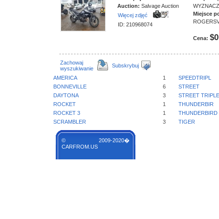
Auction:
Salvage Auction
WYZNAC
Miejsce p
Więcej zdjęć
ROGERSV
ID: 210968074
$0
Cena:
Zachowaj
Subskrybuj
wyszukiwanie
AMERICA
1
SPEEDTRIPL
BONNEVILLE
6
STREET
DAYTONA
3
STREET TRIPL
ROCKET
1
THUNDERBIR
ROCKET 3
1
THUNDERBIRD
SCRAMBLER
3
TIGER
© 2009-2020�
CARFROM.US