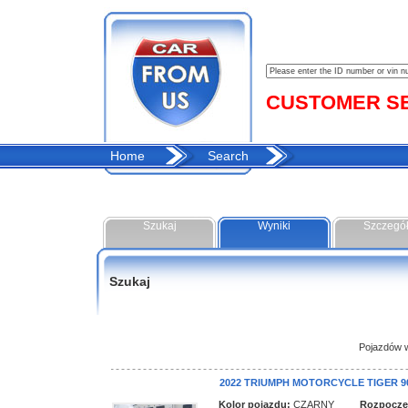
CUSTOMER SER
Home
Search
Szukaj
Wyniki
Szczegó
Szukaj
Pojazdów w 
2022 TRIUMPH MOTORCYCLE TIGER 9
Kolor pojazdu:
CZARNY
Rozpoczęci