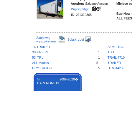
Auction:
Salvage Auction
Miejsce p
Więcej zdjęć
Buy Now:
ID: 211312365
ALL FEES
Zachowaj
Subskrybuj
wyszukiwanie
16 TRAILER
1
SEMI TRAIL
3000R - RE
1
TBD
53' TRL
1
TRAIL 7710
ALL Models
51
TRAILER
DRY FREIGH
5
UT831423
© 2009-2020�
CARFROM.US