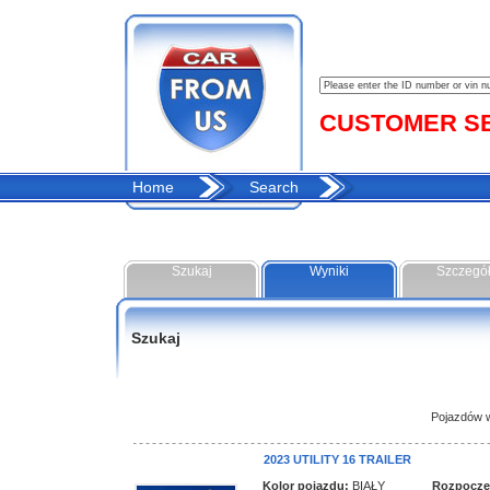
CUSTOMER SER
Home
Search
Szukaj
Wyniki
Szczegó
Szukaj
Pojazdów w 
2023 UTILITY 16 TRAILER
Kolor pojazdu:
BIAŁY
Rozpoczęci