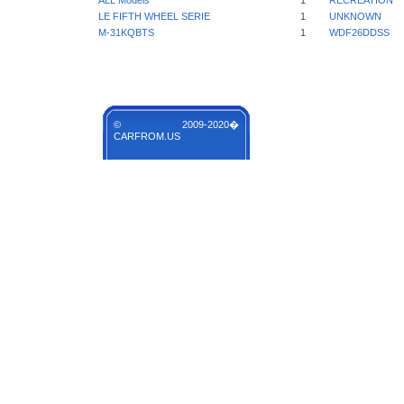
ALL Models
1
RECREATION
LE FIFTH WHEEL SERIE
1
UNKNOWN
M-31KQBTS
1
WDF26DDSS
© 2009-2020�
CARFROM.US