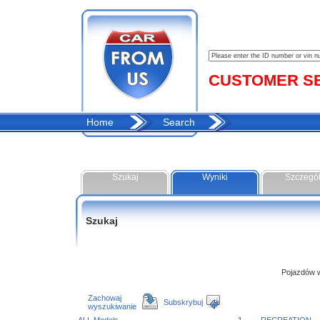
CUSTOMER SER
Home
Search
Szukaj
Wyniki
Szczegó
Szukaj
Pojazdów w 
Zachowaj
Subskrybuj
wyszukiwanie