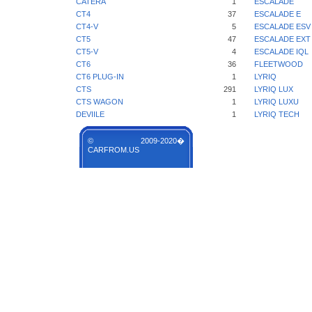
CATERA
1
ESCALADE
CT4
37
ESCALADE E
CT4-V
5
ESCALADE ESV
CT5
47
ESCALADE EXT
CT5-V
4
ESCALADE IQL
CT6
36
FLEETWOOD
CT6 PLUG-IN
1
LYRIQ
CTS
291
LYRIQ LUX
CTS WAGON
1
LYRIQ LUXU
DEVIILE
1
LYRIQ TECH
© 2009-2020�
CARFROM.US