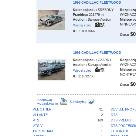
1995 CADILLAC FLEETWOOD
Kolor pojazdu:
SREBRNY
Rozpoczęci
Przebieg:
221479 mi
WYZNAC
Auction:
Salvage Auction
Miejsce p
MINNEAP
Więcej zdjęć
ID: 210917066
$0
Cena:
1991 CADILLAC FLEETWOOD
Kolor pojazdu:
CZARNY
Rozpoczęci
Auction:
Salvage Auction
WYZNAC
Miejsce p
Więcej zdjęć
MONTRE
ID: 211092703
$0
Cena:
Zachowaj
Subskrybuj
wyszukiwanie
ALL OTHER
31
DEVILLE PROF
ALLANTE
2
DTS
ATS
169
DTS PREMIU
ATS-V
1
DTS PROFESSI
BROUGHAM
1
ELDORADO