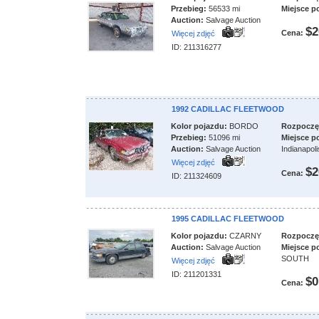
Przebieg:
56533 mi
Miejsce p
Auction:
Salvage Auction
$2
Cena:
Więcej zdjęć
ID: 211316277
1992 CADILLAC FLEETWOOD
Kolor pojazdu:
BORDO
Rozpoczęci
Przebieg:
51096 mi
Miejsce p
Auction:
Salvage Auction
Indianapoli
Więcej zdjęć
$2
Cena:
ID: 211324609
1995 CADILLAC FLEETWOOD
Kolor pojazdu:
CZARNY
Rozpoczęci
Auction:
Salvage Auction
Miejsce p
SOUTH
Więcej zdjęć
ID: 211201331
$0
Cena: