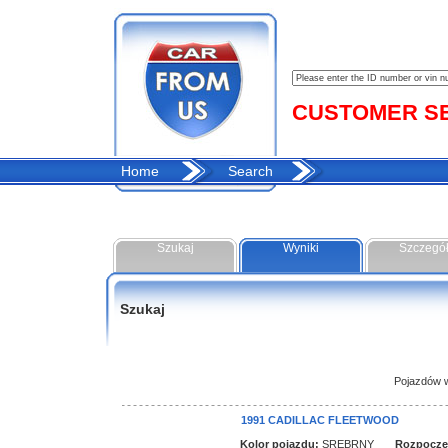
CUSTOMER SER
Home
Search
Szukaj
Wyniki
Szczegó
Szukaj
Pojazdów w 
1991 CADILLAC FLEETWOOD
Kolor pojazdu:
SREBRNY
Rozpoczęci