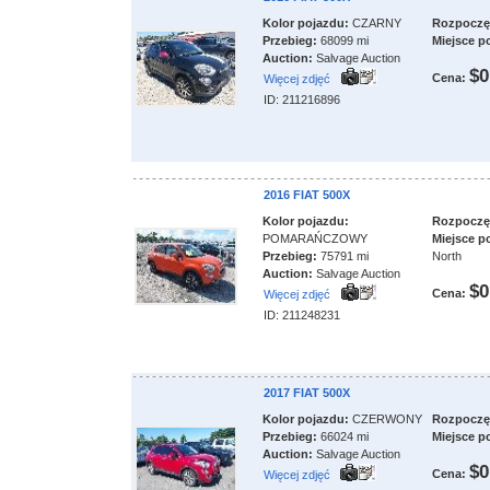
Kolor pojazdu:
CZARNY
Rozpoczęci
Przebieg:
68099 mi
Miejsce p
Auction:
Salvage Auction
$0
Cena:
Więcej zdjęć
ID: 211216896
2016 FIAT 500X
Kolor pojazdu:
Rozpoczęci
POMARAŃCZOWY
Miejsce p
Przebieg:
75791 mi
North
Auction:
Salvage Auction
$0
Cena:
Więcej zdjęć
ID: 211248231
2017 FIAT 500X
Kolor pojazdu:
CZERWONY
Rozpoczęci
Przebieg:
66024 mi
Miejsce p
Auction:
Salvage Auction
$0
Cena:
Więcej zdjęć