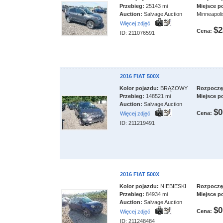
Przebieg:
25143 mi
Miejsce p
Auction:
Salvage Auction
Minneapoli
Więcej zdjęć
$2
Cena:
ID: 211076591
2016 FIAT 500X
Kolor pojazdu:
BRĄZOWY
Rozpoczęci
Przebieg:
148521 mi
Miejsce p
Auction:
Salvage Auction
$0
Cena:
Więcej zdjęć
ID: 211219491
2016 FIAT 500X
Kolor pojazdu:
NIEBIESKI
Rozpoczęci
Przebieg:
84934 mi
Miejsce p
Auction:
Salvage Auction
$0
Cena:
Więcej zdjęć
ID: 211248484