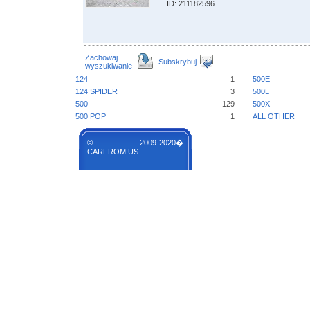
ID: 211182596
Zachowaj
Subskrybuj
wyszukiwanie
124
1
500E
124 SPIDER
3
500L
500
129
500X
500 POP
1
ALL OTHER
© 2009-2020�
CARFROM.US