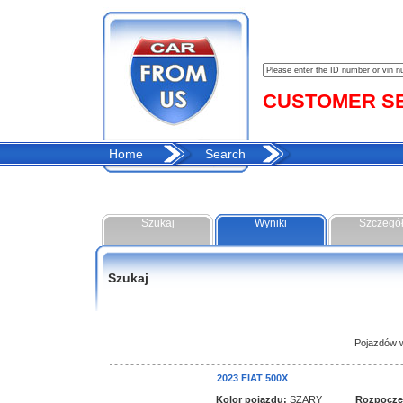
CUSTOMER SER
Home
Search
Szukaj
Wyniki
Szczegó
Szukaj
Pojazdów w 
2023 FIAT 500X
Kolor pojazdu:
SZARY
Rozpoczęci