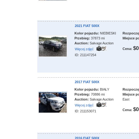
2021 FIAT 500X
Kolor pojazdu:
NIEBIESKI
Rozpoczęci
Przebieg:
37873 mi
Miejsce p
Auction:
Salvage Auction
$0
Cena:
Więcej zdjęć
ID: 211147254
2017 FIAT 500X
Kolor pojazdu:
BIAŁY
Rozpoczęci
Przebieg:
70886 mi
Miejsce p
Auction:
Salvage Auction
East
Więcej zdjęć
$0
Cena:
ID: 211153071
2016 FIAT 500X