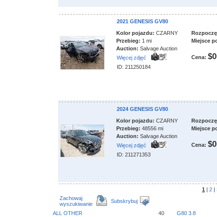
2021 GENESIS GV80
Kolor pojazdu:
CZARNY
Rozpoczęci
Przebieg:
1 mi
Miejsce p
Auction:
Salvage Auction
$0
Cena:
Więcej zdjęć
ID: 211250184
2024 GENESIS GV80
Kolor pojazdu:
CZARNY
Rozpoczęci
Przebieg:
48556 mi
Miejsce p
Auction:
Salvage Auction
$0
Cena:
Więcej zdjęć
ID: 211271353
1
|
2
|
Zachowaj
Subskrybuj
wyszukiwanie
ALL OTHER
40
G80 3.8