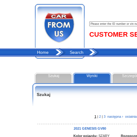
CUSTOMER SER
Home
Search
Szukaj
Wyniki
Szczegó
Szukaj
1
|
2
|
3
następna ›
ostatnia
2021 GENESIS GV80
Kolor pojazdu:
SZARY
Rozpoczęci