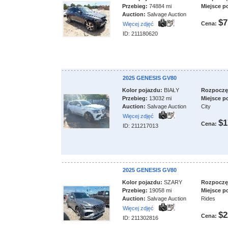
Przebieg:
74884 mi
Miejsce p
Auction:
Salvage Auction
$7
Cena:
Więcej zdjęć
ID: 211180620
2025 GENESIS GV80
Kolor pojazdu:
BIAŁY
Rozpoczęci
Przebieg:
13032 mi
Miejsce p
Auction:
Salvage Auction
City
Więcej zdjęć
$1
Cena:
ID: 211217013
2025 GENESIS GV80
Kolor pojazdu:
SZARY
Rozpoczęci
Przebieg:
19058 mi
Miejsce p
Auction:
Salvage Auction
Rides
Więcej zdjęć
$2
Cena:
ID: 211302816