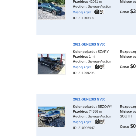
Przebieg:
42061 mi
Miejsce p
Auction:
Salvage Auction
$3
Cena:
Więcej zdjęć
ID: 211180605
2021 GENESIS GV80
Kolor pojazdu:
SZARY
Rozpoczęci
Przebieg:
1 mi
Miejsce p
Auction:
Salvage Auction
$0
Cena:
Więcej zdjęć
ID: 211299205
2021 GENESIS GV80
Kolor pojazdu:
BEŻOWY
Rozpoczęci
Przebieg:
74586 mi
Miejsce p
Auction:
Salvage Auction
SOUTH
Więcej zdjęć
$0
Cena:
ID: 210996947