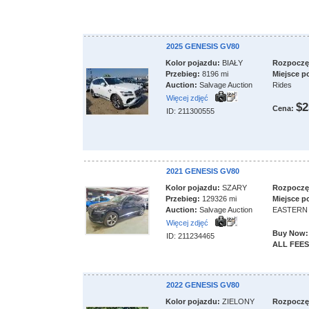
2025 GENESIS GV80
Kolor pojazdu:
BIAŁY
Rozpoczęci
Przebieg:
8196 mi
Miejsce p
Auction:
Salvage Auction
Rides
Więcej zdjęć
$2
Cena:
ID: 211300555
2021 GENESIS GV80
Kolor pojazdu:
SZARY
Rozpoczęci
Przebieg:
129326 mi
Miejsce p
Auction:
Salvage Auction
EASTERN
Więcej zdjęć
Buy Now:
ID: 211234465
ALL FEES
2022 GENESIS GV80
Kolor pojazdu:
ZIELONY
Rozpoczęci