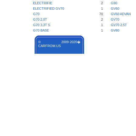
ELECTRIFIE
2
G90
ELECTRIFIED GV70
1
GV60
G70
70
GV60 ADVAN
G70 2.0T
2
GV70
G70 3.3T S
1
GV70 2.5T
G70 BASE
1
GV80
© 2009-2020�
CARFROM.US