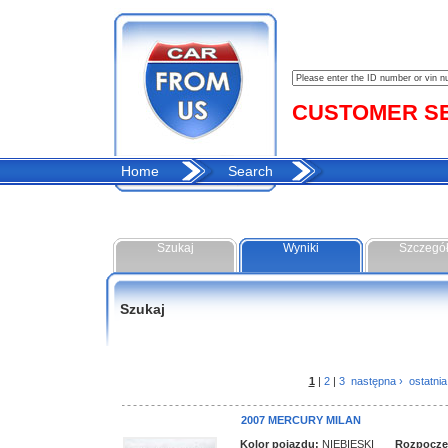
CUSTOMER SER
Home
Search
Szukaj
Wyniki
Szczegó
Szukaj
1
|
2
|
3
następna ›
ostatnia
2007 MERCURY MILAN
Kolor pojazdu:
NIEBIESKI
Rozpoczęci