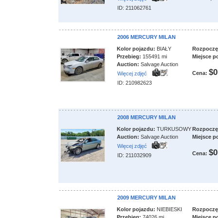
ID: 211062761
2006 MERCURY MILAN
Kolor pojazdu:
BIAŁY
Rozpoczęci
Przebieg:
155491 mi
Miejsce p
Auction:
Salvage Auction
$0
Cena:
Więcej zdjęć
ID: 210982623
2008 MERCURY MILAN
Kolor pojazdu:
TURKUSOWY
Rozpoczęci
Auction:
Salvage Auction
Miejsce p
Więcej zdjęć
$0
Cena:
ID: 211032909
2009 MERCURY MILAN
Kolor pojazdu:
NIEBIESKI
Rozpoczęci
Przebieg:
74026 mi
Miejsce p