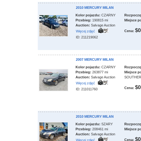
2010 MERCURY MILAN
Kolor pojazdu:
CZARNY
Rozpoczęci
Przebieg:
190815 mi
Miejsce p
Auction:
Salvage Auction
$0
Cena:
Więcej zdjęć
ID: 211219062
2007 MERCURY MILAN
Kolor pojazdu:
CZARNY
Rozpoczęci
Przebieg:
263877 mi
Miejsce p
Auction:
Salvage Auction
SOUTHERN
Więcej zdjęć
$0
Cena:
ID: 211011760
2010 MERCURY MILAN
Kolor pojazdu:
SZARY
Rozpoczęci
Przebieg:
208461 mi
Miejsce p
Auction:
Salvage Auction
$0
Cena:
Więcej zdjęć