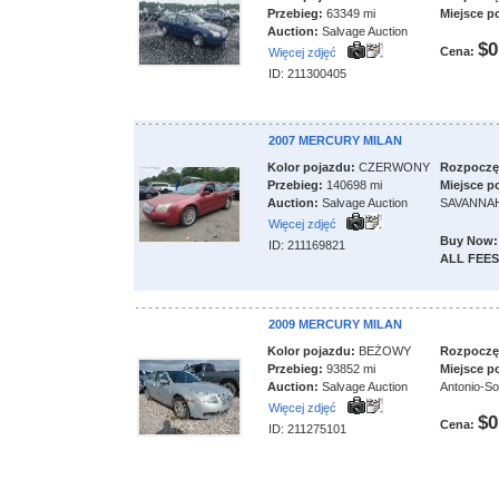
Przebieg:
63349 mi
Miejsce p
Auction:
Salvage Auction
$0
Cena:
Więcej zdjęć
ID: 211300405
2007 MERCURY MILAN
Kolor pojazdu:
CZERWONY
Rozpoczęci
Przebieg:
140698 mi
Miejsce p
Auction:
Salvage Auction
SAVANNA
Więcej zdjęć
Buy Now:
ID: 211169821
ALL FEES
2009 MERCURY MILAN
Kolor pojazdu:
BEŻOWY
Rozpoczęci
Przebieg:
93852 mi
Miejsce p
Auction:
Salvage Auction
Antonio-So
Więcej zdjęć
$0
Cena:
ID: 211275101