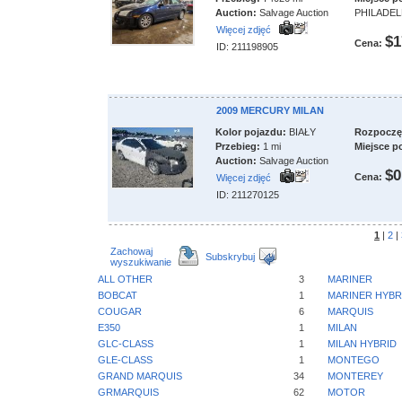
Auction:
Salvage Auction
PHILADEL
Więcej zdjęć
$1
Cena:
ID: 211198905
2009 MERCURY MILAN
Kolor pojazdu:
BIAŁY
Rozpoczęci
Przebieg:
1 mi
Miejsce p
Auction:
Salvage Auction
$0
Cena:
Więcej zdjęć
ID: 211270125
1
|
2
|
Zachowaj
Subskrybuj
wyszukiwanie
ALL OTHER
3
MARINER
BOBCAT
1
MARINER HYBR
COUGAR
6
MARQUIS
E350
1
MILAN
GLC-CLASS
1
MILAN HYBRID
GLE-CLASS
1
MONTEGO
GRAND MARQUIS
34
MONTEREY
GRMARQUIS
62
MOTOR